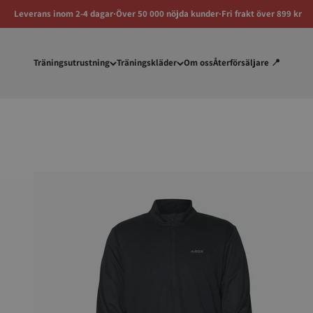
Skip to content
Leverans inom 2-4 dagar
∙
Över 50 000 nöjda kunder
∙
Fri frakt över 899 kr
Träningsutrustning
Träningskläder
Om oss
Återförsäljare 📍