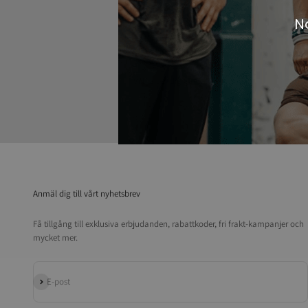
N
Livechatt vardagar kl. 09–15
Vi hjälper dig gärna!
Anmäl dig till vårt nyhetsbrev
Få tillgång till exklusiva erbjudanden, rabattkoder, fri frakt-kampanjer och
mycket mer.
Prenumerera
E-post