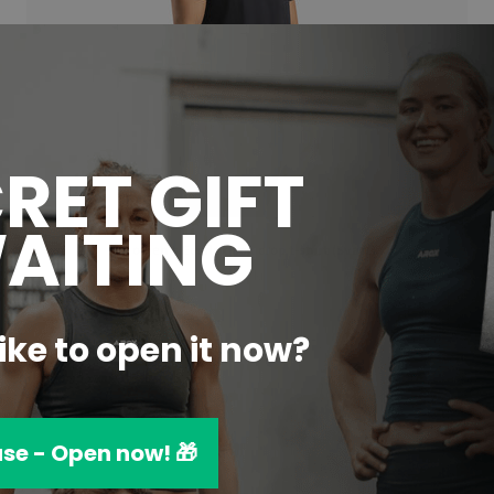
RET GIFT
WAITING
Women's Ecoflex box crop t-shirt (Svart)
Sale price
519 kr
ike to open it now?
ase - Open now! 🎁