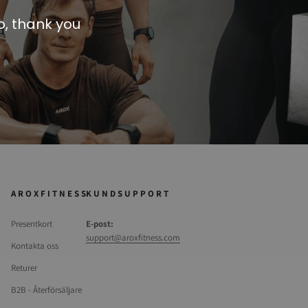
o, thank you
Fri frakt vid köp över 899 kr
Vi levererar med GLS
A R O X F I T N E S S
K U N D S U P P O R T
Presentkort
E-post:
support@aroxfitness.com
Kontakta oss
Returer
B2B - Återförsäljare