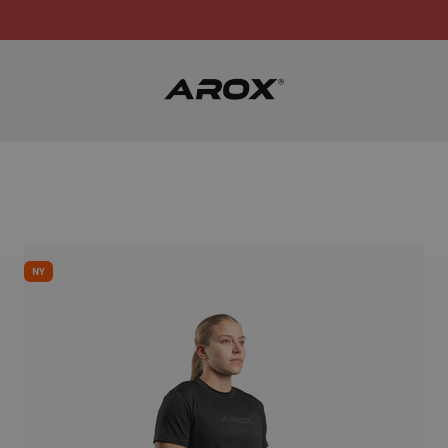
Aroxfitness Sweden
NY