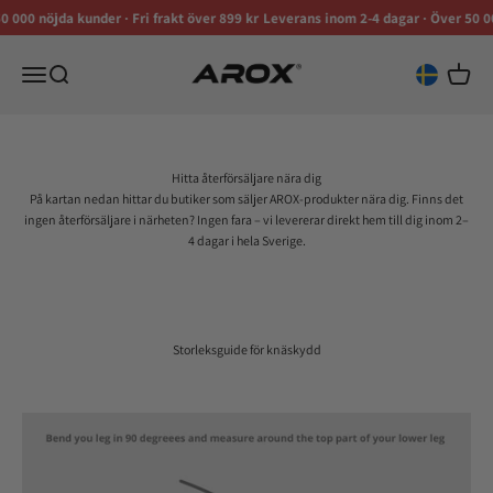
Skip to content
0 000 nöjda kunder
∙
Fri frakt över 899 kr
Leverans inom 2-4 dagar
∙
Över 50 0
Aroxfitness Sweden
Meny
Sök
Varukor
Hitta återförsäljare nära dig
På kartan nedan hittar du butiker som säljer AROX-produkter nära dig. Finns det
ingen återförsäljare i närheten? Ingen fara – vi levererar direkt hem till dig inom 2–
4 dagar i hela Sverige.
Storleksguide för knäskydd