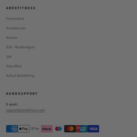
A R O X F I T N E S S
Presentkort
Kontakta oss
Returer
B2B - Återförsäljare
Sök
Köpvillkor
Avbryt beställning
K U N D S U P P O R T
E-post:
support@aroxfitness.com